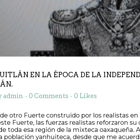
UITLÁN EN LA ÉPOCA DE LA INDEPEND
ÁN.
y
admin
0 Comments
0
Likes
de otro Fuerte construido por los realistas en
ste Fuerte, las fuerzas realistas reforzaron s
de toda esa región de la mixteca oaxaqueña. 
la población yanhuiteca, desde que me acuerdo