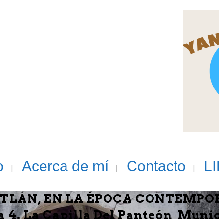
o
Acerca de mí
Contacto
L
TLÁN, EN LA ÉPOCA CONTEMPORÁ
 4. La Capilla Del Panteón Munic