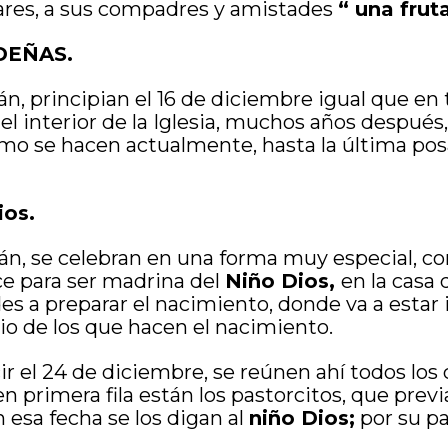
iares, a sus compadres y amistades
“ una frut
IDEÑAS.
án, principian el 16 de diciembre igual que e
 el interior de la Iglesia, muchos años despué
mo se hacen actualmente, hasta la última posa
ios.
án, se celebran en una forma muy especial, co
e para ser madrina del
Niño Dios,
en la casa 
s a preparar el nacimiento, donde va a estar i
io de los que hacen el nacimiento.
ir el 24 de diciembre, se reúnen ahí todos los
 en primera fila están los pastorcitos, que pr
 esa fecha se los digan al
niño Dios;
por su pa