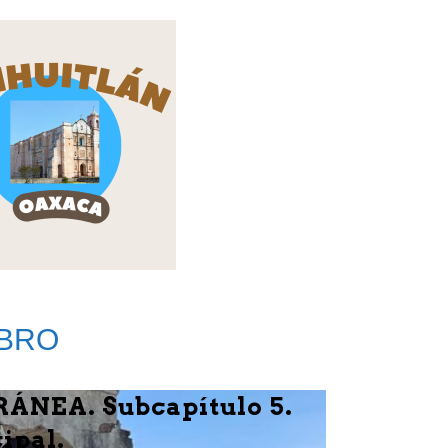
IBRO
NEA. Subcapítulo 5.
ipal.